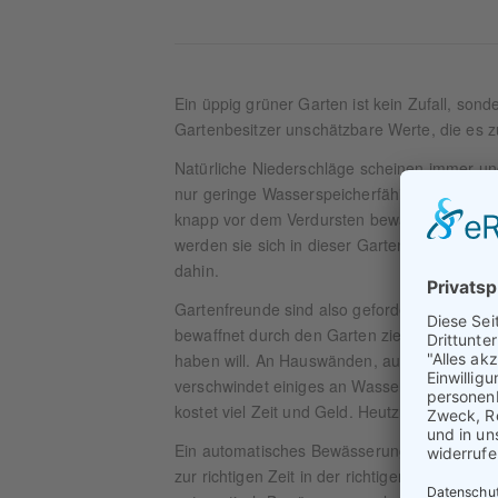
Ein üppig grüner Garten ist kein Zufall, son
Gartenbesitzer unschätzbare Werte, die es zu
Natürliche Niederschläge scheinen immer ung
nur geringe Wasserspeicherfähigkeit. Auch 
knapp vor dem Verdursten bewahren konnten
werden sie sich in dieser Gartensaison kau
dahin.
Gartenfreunde sind also gefordert, in Troc
bewaffnet durch den Garten zieht, verliert ne
haben will. An Hauswänden, auf Wegen, auf 
verschwindet einiges an Wasser, ohne die e
kostet viel Zeit und Geld. Heutzutage geht e
Ein automatisches Bewässerungssysteme lief
zur richtigen Zeit in der richtigen Menge. Ob