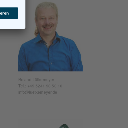
Roland Lütkemeyer
Tel.:
+49 5241 96 50 10
info@luetkemeyer.de