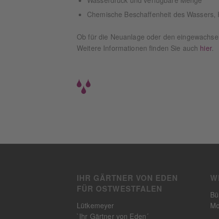
Chemische Beschaffenheit des Wassers, 
Ob für die Neuanlage oder den eingewachs
Weitere Informationen finden Sie auch
hier
.
IHR GÄRTNER VON EDEN
W
FÜR OSTWESTFALEN
Bü
Lütkemeyer
Mo
`Ihr Gärtner von Eden´