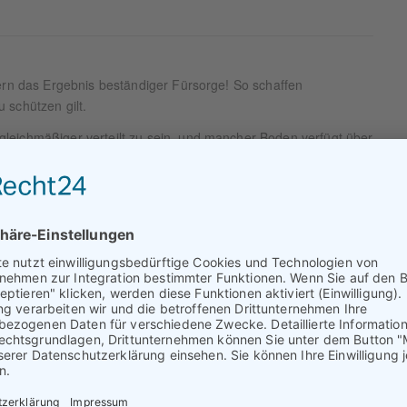
dern das Ergebnis beständiger Fürsorge! So schaffen
 schützen gilt.
leichmäßiger verteilt zu sein, und mancher Boden verfügt über
wenn wir unsere Pflanzen durch mancherlei Noteinsätze noch
, haben sie zumindest einen Trockenschaden erlitten. Davon
m mehr erholen, und die Pracht ist bis zum kommenden Jahr
kenphasen nachzuhelfen. Wer mit Schlauch und Sprenger
ben allerhand Zeit, viel Wasser dorthin, wo er es gar nicht
Nachbars Grundstück und als Verdunstungsfeuchte in der Luft
igentlichen Empfänger zu erreichen. Manuelle Bewässerung
s geht auch anders.
ert das Wasser exakt dorthin, wo es gebraucht wird und das
 Sie Zuhause sind oder in den Ferien, die richtig konzipierte