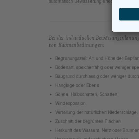
automatisch Bewässerung erledigt Ihren Diens
Bei der individuellen Bewässungsplanung
von Rahmenbedinungen:
Begrünungsziel: Art und Höhe der Bepfl
Bodenart, speicherfähig oder weniger spe
Baugrund durchlässig oder weniger durch
Hanglage oder Ebene
Sonne, Halbschatten, Schatten
Windexposition
Verteilung der natürlichen Niederschläge,
Zuschnitt der begrünten Flächen
Herkunft des Wassers, Netz oder Brunne
Wasserdruck und verfügbare Menge