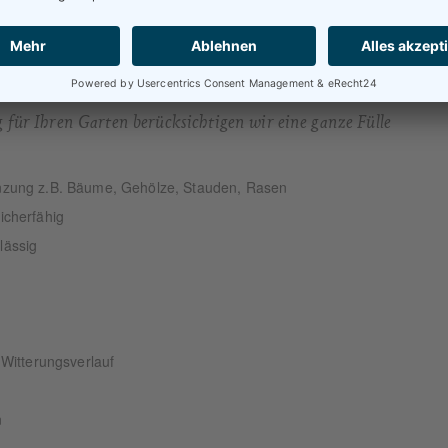
t wirtschaftlich und absolut zuverlässig.
 für Ihren Garten berücksichtigen wir eine ganze Fülle
anzung z.B. Bäume, Gehölze, Stauden, Rasen
icherfähig
lässig
 Witterungsverlauf
n