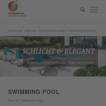
Sie sind hier:
Startseite
/
Schwimmen im Garten
/
Klassisch Schwimmen
SCHLICHT & ELEGANT
Wohnräume und Poolbereich bilden eine Einheit.
SWIMMING POOL
Das ist Lebensart pur.