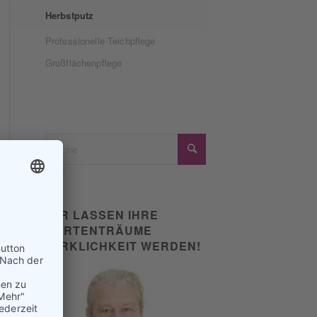
Herbstputz
Professionelle Teichpflege
Großflächenpflege
WIR LASSEN IHRE
GARTENTRÄUME
WIRKLICHKEIT WERDEN!