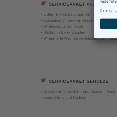
SERVICEPAKET PFLANZBEE
• Entfernen von Laub aus den Pflanzbeeten
• Zusammenbinden von Gräsern
• Winterschutz von Rosen
• Rückschnitt von Stauden
• Winterharte Wechselbepflanzung von Pflan
SERVICEPAKET GEHÖLZE
• Schnitt von Sträuchern und Bäumen, Auslic
• Baumfällung und Rodung