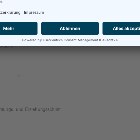
TE
zkübeln
htungs- und Erziehungsschnitt