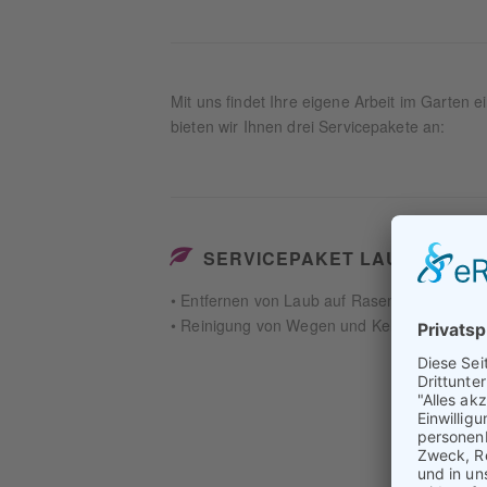
Mit uns findet Ihre eigene Arbeit im Garten e
bieten wir Ihnen drei Servicepakete an:
SERVICEPAKET LAUB
• Entfernen von Laub auf Rasen- und Pflaste
• Reinigung von Wegen und Kellerschächten