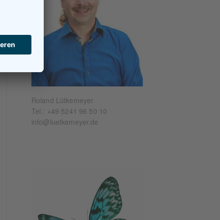
Roland Lütkemeyer
Tel.:
+49 5241 96 50 10
info@luetkemeyer.de