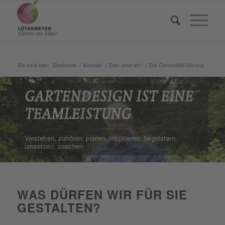
Sie sind hier:
Startseite
/
Kontakt
/
Das sind wir!
/
Die Geschäftsführung
GARTENDESIGN IST EINE
TEAMLEISTUNG
Verstehen, zuhören, planen, inspirieren, begeistern,
umsetzen, coachen.
WAS DÜRFEN WIR FÜR SIE
GESTALTEN?