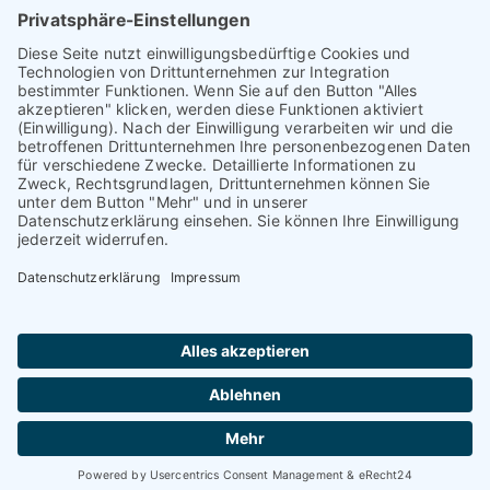
SCHNELLE KLICKS
Traumgärten
Wasser im Garten
Gartenservice
Gartenplanung
Gartenliteratur
Garten-Spezialitäten
© Lütkemeyer `Ihr Gärtner von Eden´ | Powered by
effective arts